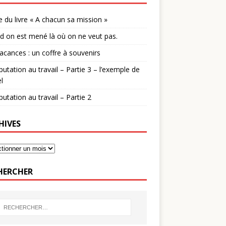
 du livre « A chacun sa mission »
 on est mené là où on ne veut pas.
acances : un coffre à souvenirs
putation au travail – Partie 3 – l’exemple de
l
putation au travail – Partie 2
HIVES
HERCHER