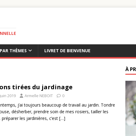
ONNELLE
 PAR THÈMES
LIVRET DE BIENVENUE
À P
ons tirées du jardinage
juin 2019
Armelle NEBOIT
0
intemps, j’ai toujours beaucoup de travail au jardin. Tondre
louse, désherber, prendre soin de mes rosiers, tailler les
, préparer les jardinières, c’est
[…]