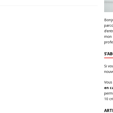
Bonjo
parco
d’ent
mon e
profe
S’AB
Si vo
nouv
Vous 
en c
perme
10 cr
ART