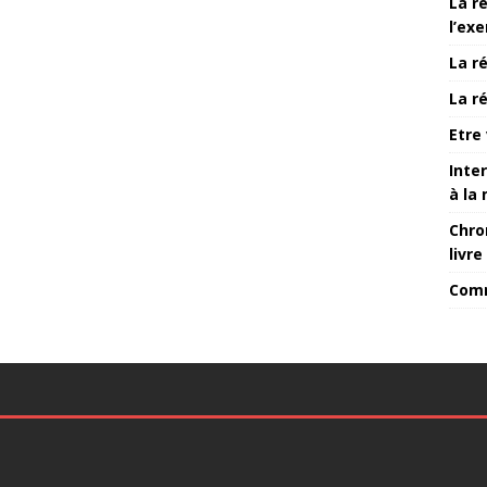
La ré
l’ex
La ré
La ré
Etre 
Inte
à la
Chro
livr
Comm