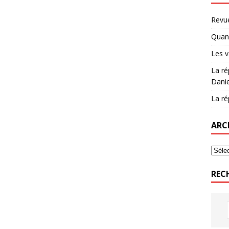
Revue
Quand
Les v
La ré
Danie
La ré
ARC
REC