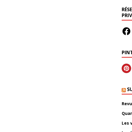
RÉS
PRIV
PIN
S
Revu
Quan
Les 