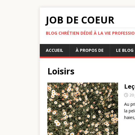
JOB DE COEUR
BLOG CHRÉTIEN DÉDIÉ À LA VIE PROFESSI
ACCUEIL
À PROPOS DE
LE BLOG
Loisirs
Leç
20 
Au pr
la pe
haies