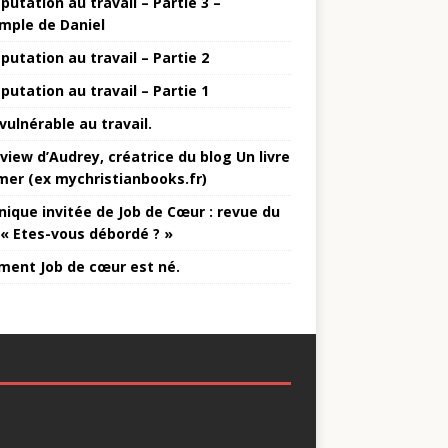
putation au travail – Partie 3 –
emple de Daniel
putation au travail – Partie 2
putation au travail – Partie 1
vulnérable au travail.
rview d’Audrey, créatrice du blog Un livre
 mer (ex mychristianbooks.fr)
nique invitée de Job de Cœur : revue du
e « Etes-vous débordé ? »
ent Job de cœur est né.